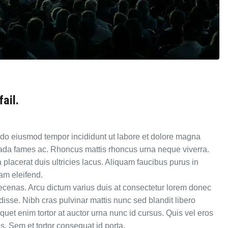
ail.
d do eiusmod tempor incididunt ut labore et dolore magna
suada fames ac. Rhoncus mattis rhoncus urna neque viverra.
lacerat duis ultricies lacus. Aliquam faucibus purus in
am eleifend.
cenas. Arcu dictum varius duis at consectetur lorem donec
isse. Nibh cras pulvinar mattis nunc sed blandit libero
liquet enim tortor at auctor urna nunc id cursus. Quis vel eros
s. Sem et tortor consequat id porta.