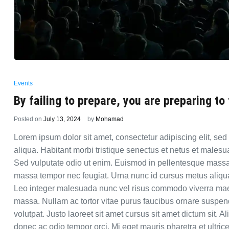
Events
By failing to prepare, you are preparing to f
Posted on
July 13, 2024
by
Mohamad
Lorem ipsum dolor sit amet, consectetur adipiscing elit, se
aliqua. Habitant morbi tristique senectus et netus et male
Sed vulputate odio ut enim. Euismod in pellentesque massa p
massa tempor nec feugiat. Urna nunc id cursus metus aliqu
Leo integer malesuada nunc vel risus commodo viverra mae
massa. Nullam ac tortor vitae purus faucibus ornare suspend
volutpat. Justo laoreet sit amet cursus sit amet dictum sit. A
donec ac odio tempor orci. Mi eget mauris pharetra et ultrice