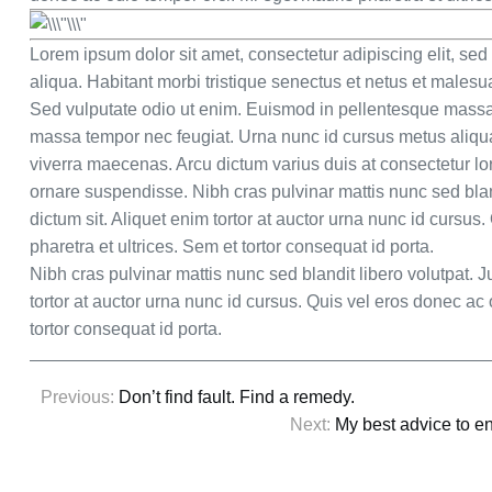
Lorem ipsum dolor sit amet, consectetur adipiscing elit, se
aliqua. Habitant morbi tristique senectus et netus et male
Sed vulputate odio ut enim. Euismod in pellentesque massa p
massa tempor nec feugiat. Urna nunc id cursus metus aliq
viverra maecenas. Arcu dictum varius duis at consectetur l
ornare suspendisse. Nibh cras pulvinar mattis nunc sed bland
dictum sit. Aliquet enim tortor at auctor urna nunc id cursus
pharetra et ultrices. Sem et tortor consequat id porta.
Nibh cras pulvinar mattis nunc sed blandit libero volutpat. Ju
tortor at auctor urna nunc id cursus. Quis vel eros donec ac 
tortor consequat id porta.
Post
Previous:
Don’t find fault. Find a remedy.
navigation
Next:
My best advice to en